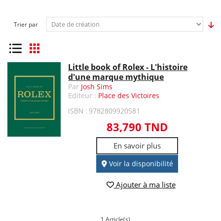
Trier par
Liste
Grille
Little book of Rolex - L'histoire
d'une marque mythique
Par
Josh Sims
Editeur :
Place des Victoires
ISBN : 9782809920581
83,790 TND
En savoir plus
Voir la disponibilité
Ajouter à ma liste
1 Article(s)