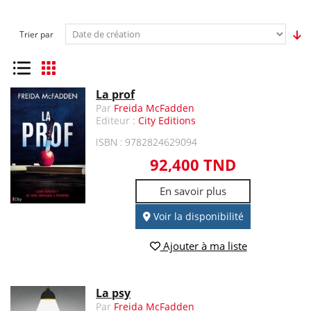
Trier par
Liste
Grille
La prof
Par
Freida McFadden
Editeur :
City Editions
ISBN : 9782824629094
92,400 TND
En savoir plus
Voir la disponibilité
Ajouter à ma liste
La psy
Par
Freida McFadden