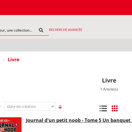
RECHERCHE AVANCÉE
Livre
>
Livre
1 Article(s)
r
Liste
Grille
Journal d'un petit noob - Tome 5 Un banque