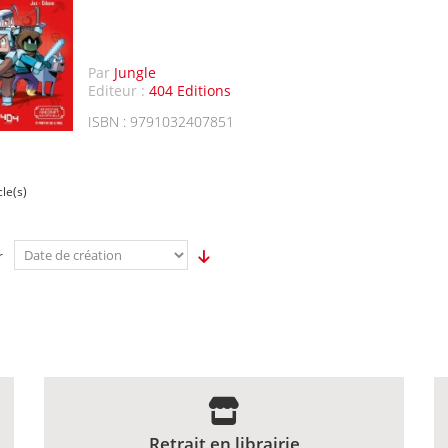
Par
Jungle
Editeur :
404 Editions
ISBN : 9791032407851
cle(s)
r
Retrait en librairie