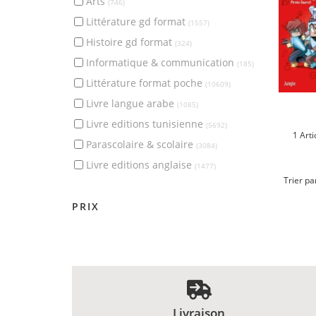
arts
(746)
littérature gd format
(1557)
histoire gd format
(324)
informatique & communication
(185)
littérature format poche
(10609)
livre langue arabe
(1085)
livre editions tunisienne
(5692)
1 Arti
parascolaire & scolaire
(3084)
livre editions anglaise
(1477)
Trier pa
PRIX
0
1020
MISE À JOUR
Livraison