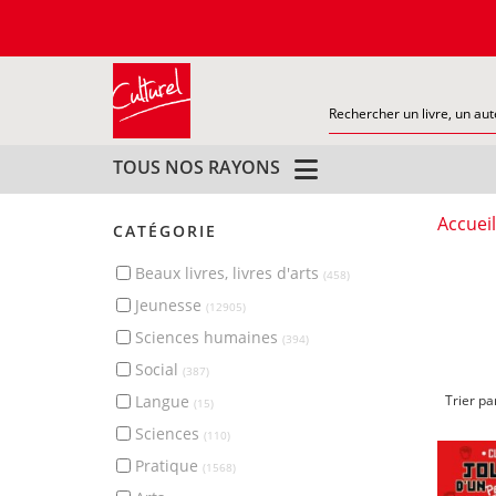
TOUS NOS RAYONS
Accueil
CATÉGORIE
beaux livres, livres d'arts
(458)
jeunesse
(12905)
sciences humaines
(394)
social
(387)
langue
Trier pa
(15)
sciences
(110)
pratique
(1568)