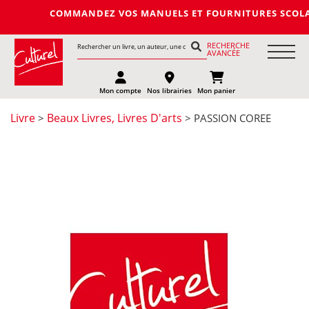
COMMANDEZ VOS MANUELS ET FOURNITURES SCOLAIRES DE
RECHERCHE
AVANCÉE
Mon compte
Nos librairies
Mon panier
Livre
Beaux Livres, Livres D'arts
>
> PASSION COREE