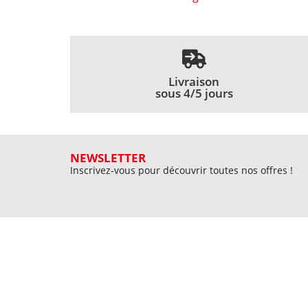
Livraison
sous 4/5 jours
NEWSLETTER
Inscrivez-vous pour découvrir toutes nos offres !
MIEUX NOUS CONNAITRE
Qui sommes-nous ?
Nos librair
Meilleures ventes
Délais de livraison
Plan du sit