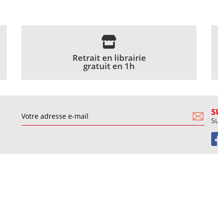
Retrait en librairie
gratuit en 1h
S
Su
BESOIN D'AIDE ?
ies
Agenda des rencontres
Conditions générales de vente
Commander un livre
e