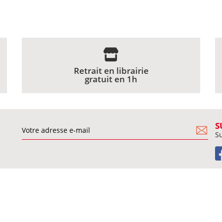
Retrait en librairie
gratuit en 1h
S
Su
BESOIN D'AIDE ?
ies
Agenda des rencontres
Conditions générales de vente
Commander un livre
e