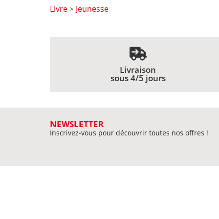
Livre
Jeunesse
>
Livraison
sous 4/5 jours
NEWSLETTER
Inscrivez-vous pour découvrir toutes nos offres !
MIEUX NOUS CONNAITRE
Qui sommes-nous ?
Nos librair
Meilleures ventes
Délais de livraison
Plan du sit