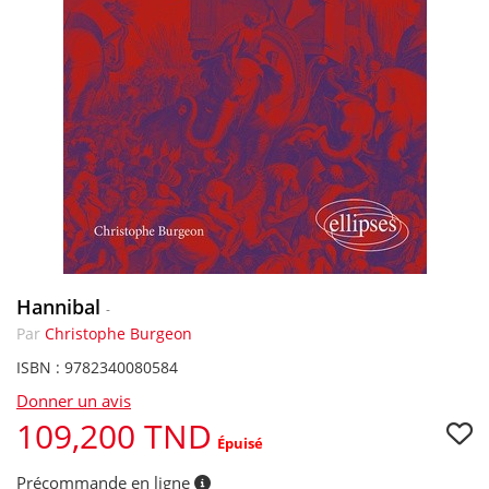
Hannibal
-
Par
Christophe Burgeon
ISBN : 9782340080584
Donner un avis
109,200 TND
Épuisé
Précommande en ligne