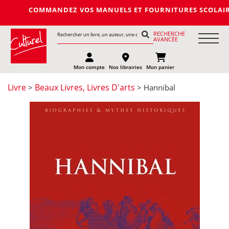
COMMANDEZ VOS MANUELS ET FOURNITURES SCOLAIRES DE L
RECHERCHE
AVANCÉE
Mon compte
Nos librairies
Mon panier
Livre
Beaux Livres, Livres D'arts
>
> Hannibal